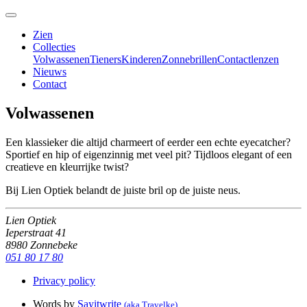
Zien
Collecties
Volwassenen
Tieners
Kinderen
Zonnebrillen
Contactlenzen
Nieuws
Contact
Volwassenen
Een klassieker die altijd charmeert of eerder een echte eyecatcher?
Sportief en hip of eigenzinnig met veel pit? Tijdloos elegant of een
creatieve en kleurrijke twist?
Bij Lien Optiek belandt de juiste bril op de juiste neus.
Lien Optiek
Ieperstraat 41
8980 Zonnebeke
051 80 17 80
Privacy policy
Words by
Sayitwrite
(aka Travelke)